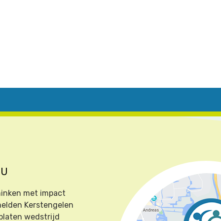
NU
inken met impact
elden Kerstengelen
platen wedstrijd