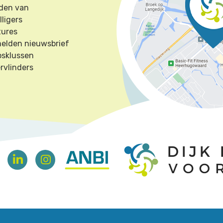
den van
lligers
tures
elden nieuwsbrief
psklussen
rvlinders