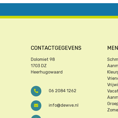
CONTACTGEGEVENS
ME
Dolomiet 98
Schm
1703 DZ
Aanm
Heerhugowaard
Kleur
Vrien
Vrijwi
06 2084 1262
Vaca
Aanm
Groe
info@dewve.nl
Zome