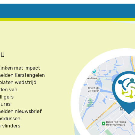
NU
inken met impact
elden Kerstengelen
platen wedstrijd
den van
lligers
tures
elden nieuwsbrief
psklussen
rvlinders